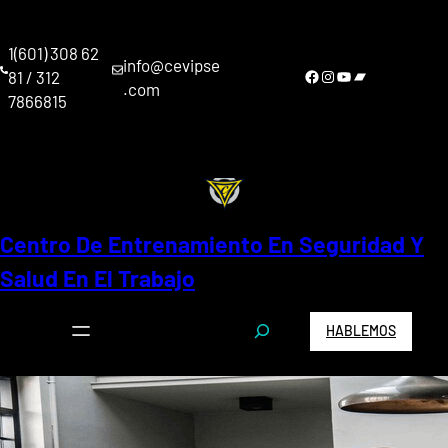
Saltar
al
1(601) 308 62
contenido
info@cevipse
Facebook
Instagram
YouTube
Bandcamp
81 / 312
.com
7866815
Centro De Entrenamiento En Seguridad Y
Salud En El Trabajo
S
HABLEMOS
e
a
r
c
h