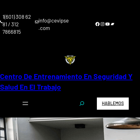
Saltar
al
1(601) 308 62
contenido
info@cevipse
Facebook
Instagram
YouTube
Bandcamp
81 / 312
.com
7866815
Centro De Entrenamiento En Seguridad Y
Salud En El Trabajo
S
HABLEMOS
e
a
r
c
h