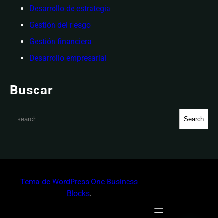
Desarrollo de estrategia
Gestión del riesgo
Gestión financiera
Desarrollo empresarial
Buscar
S
Search
e
a
r
c
h
Tema de WordPress One Business
Blocks
.