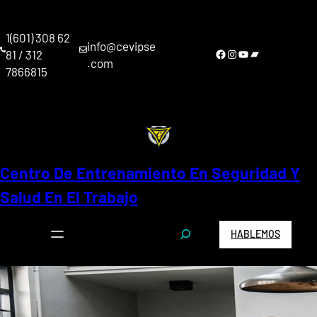
Saltar
al
1(601) 308 62
contenido
info@cevipse
Facebook
Instagram
YouTube
Bandcamp
81 / 312
.com
7866815
Centro De Entrenamiento En Seguridad Y
Salud En El Trabajo
S
HABLEMOS
e
a
r
c
h