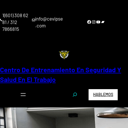
Saltar
al
1(601) 308 62
contenido
info@cevipse
Facebook
Instagram
YouTube
Bandcamp
81 / 312
.com
7866815
Centro De Entrenamiento En Seguridad Y
Salud En El Trabajo
S
HABLEMOS
e
a
r
c
h