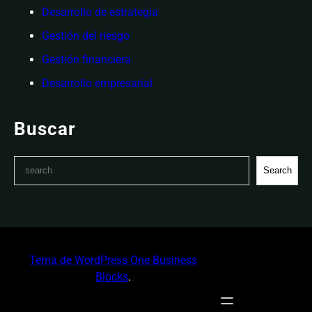
Desarrollo de estrategia
Gestión del riesgo
Gestión financiera
Desarrollo empresarial
Buscar
S
Search
e
a
r
c
h
Tema de WordPress One Business
Blocks
.