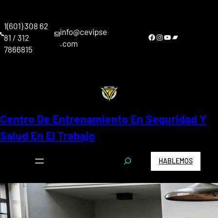
Saltar
al
1(601) 308 62
contenido
info@cevipse
Facebook
Instagram
YouTube
Bandcamp
81 / 312
.com
7866815
Centro De Entrenamiento En Seguridad Y
Salud En El Trabajo
S
HABLEMOS
e
a
r
c
h