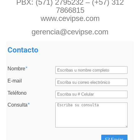
PBX: (571) 2795232 – (+57) 312
7866815
www.cevipse.com
gerencia@cevipse.com
Contacto
Nombre
*
E-mail
Teléfono
Consulta
*
Enviar