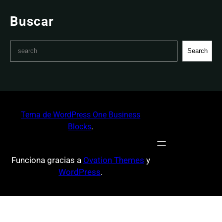
Buscar
S
Search
e
a
r
c
h
Tema de WordPress One Business
Blocks
.
Funciona gracias a
Ovation Themes
y
WordPress
.