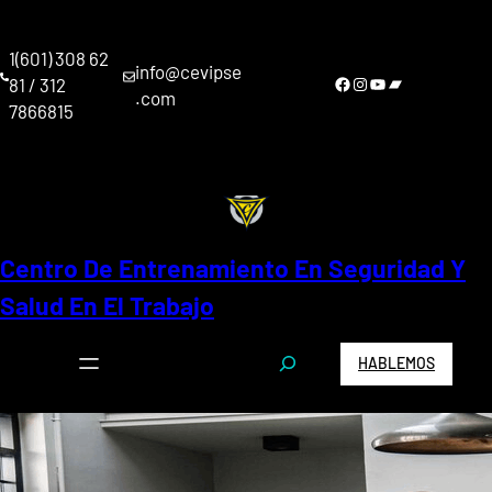
Saltar
al
1(601) 308 62
contenido
info@cevipse
Facebook
Instagram
YouTube
Bandcamp
81 / 312
.com
7866815
Centro De Entrenamiento En Seguridad Y
Salud En El Trabajo
S
HABLEMOS
e
a
r
c
h