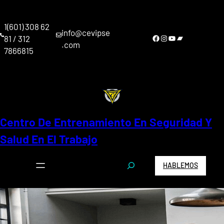
Saltar
al
1(601) 308 62
contenido
info@cevipse
Facebook
Instagram
YouTube
Bandcamp
81 / 312
.com
7866815
Centro De Entrenamiento En Seguridad Y
Salud En El Trabajo
S
HABLEMOS
e
a
r
c
h