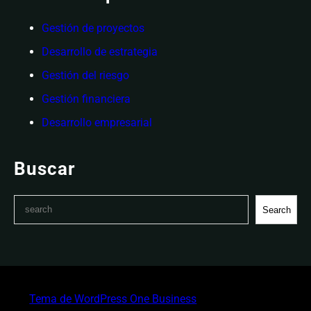
Gestión de proyectos
Desarrollo de estrategia
Gestión del riesgo
Gestión financiera
Desarrollo empresarial
Buscar
S
Search
e
a
r
c
h
Tema de WordPress One Business