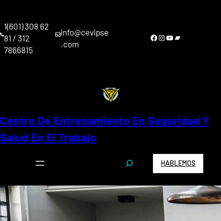
Saltar
al
1(601) 308 62
contenido
info@cevipse
Facebook
Instagram
YouTube
Bandcamp
81 / 312
.com
7866815
Centro De Entrenamiento En Seguridad Y
Salud En El Trabajo
S
HABLEMOS
e
a
r
c
h