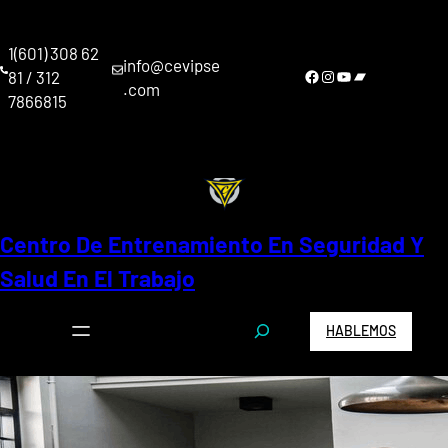
Saltar
al
1(601) 308 62
contenido
info@cevipse
Facebook
Instagram
YouTube
Bandcamp
81 / 312
.com
7866815
Centro De Entrenamiento En Seguridad Y
Salud En El Trabajo
S
HABLEMOS
e
a
r
c
h