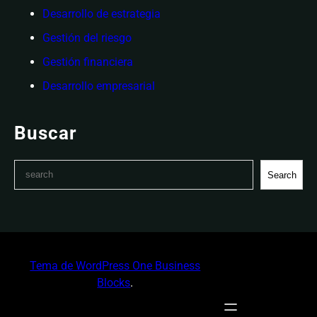
Desarrollo de estrategia
Gestión del riesgo
Gestión financiera
Desarrollo empresarial
Buscar
S
Search
e
a
r
c
h
Tema de WordPress One Business
Blocks
.