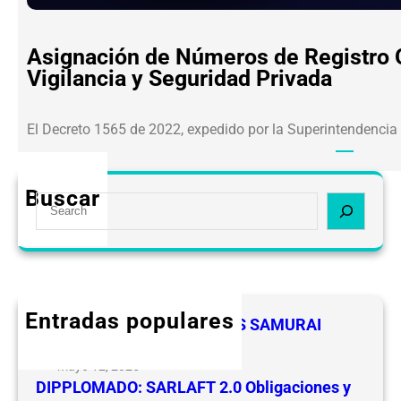
Asignación de Números de Registro O
Vigilancia y Seguridad Privada
El Decreto 1565 de 2022, expedido por la Superintendencia
Buscar
S
e
a
r
c
h
Entradas populares
FELICIDADES A LOS LIDERES SAMURAI
CEVIPSE
mayo 12, 2025
DIPPLOMADO: SARLAFT 2.0 Obligaciones y