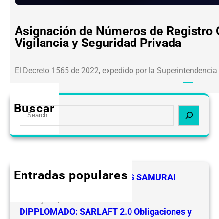
Asignación de Números de Registro O
Vigilancia y Seguridad Privada
El Decreto 1565 de 2022, expedido por la Superintendencia
Buscar
S
e
a
r
c
h
Entradas populares
FELICIDADES A LOS LIDERES SAMURAI
CEVIPSE
mayo 12, 2025
DIPPLOMADO: SARLAFT 2.0 Obligaciones y