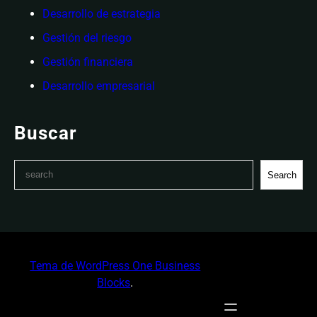
Desarrollo de estrategia
Gestión del riesgo
Gestión financiera
Desarrollo empresarial
Buscar
S
Search
e
a
r
c
h
Tema de WordPress One Business
Blocks
.