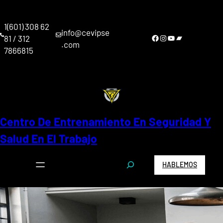
Saltar
al
1(601) 308 62
contenido
info@cevipse
Facebook
Instagram
YouTube
Bandcamp
81 / 312
.com
7866815
Centro De Entrenamiento En Seguridad Y
Salud En El Trabajo
S
HABLEMOS
e
a
r
c
h