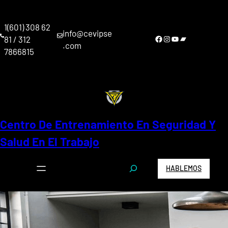
Saltar
al
1(601) 308 62
contenido
info@cevipse
Facebook
Instagram
YouTube
Bandcamp
81 / 312
.com
7866815
Centro De Entrenamiento En Seguridad Y
Salud En El Trabajo
S
HABLEMOS
e
a
r
c
h