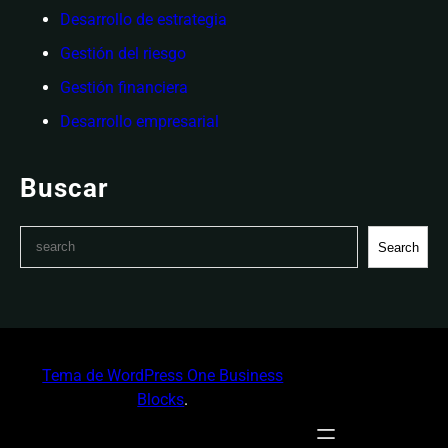
Desarrollo de estrategia
Gestión del riesgo
Gestión financiera
Desarrollo empresarial
Buscar
S
Search
e
a
r
c
h
Tema de WordPress One Business
Blocks
.