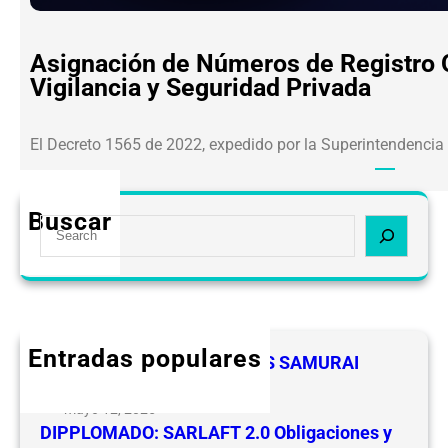
Asignación de Números de Registro O
Vigilancia y Seguridad Privada
El Decreto 1565 de 2022, expedido por la Superintendencia
Buscar
S
e
a
r
c
h
Entradas populares
FELICIDADES A LOS LIDERES SAMURAI
CEVIPSE
mayo 12, 2025
DIPPLOMADO: SARLAFT 2.0 Obligaciones y