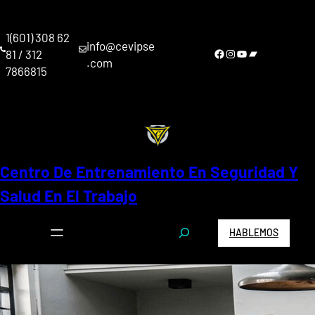
Saltar
al
1(601) 308 62
contenido
info@cevipse
Facebook
Instagram
YouTube
Bandcamp
81 / 312
.com
7866815
Centro De Entrenamiento En Seguridad Y
Salud En El Trabajo
S
HABLEMOS
e
a
r
c
h