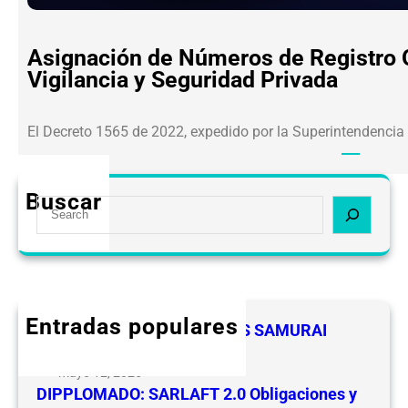
Asignación de Números de Registro O
Vigilancia y Seguridad Privada
El Decreto 1565 de 2022, expedido por la Superintendencia
Buscar
S
e
a
r
c
h
Entradas populares
FELICIDADES A LOS LIDERES SAMURAI
CEVIPSE
mayo 12, 2025
DIPPLOMADO: SARLAFT 2.0 Obligaciones y