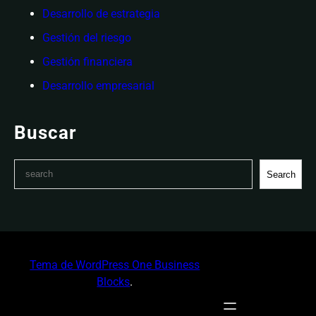
Desarrollo de estrategia
Gestión del riesgo
Gestión financiera
Desarrollo empresarial
Buscar
S
Search
e
a
r
c
h
Tema de WordPress One Business
Blocks
.