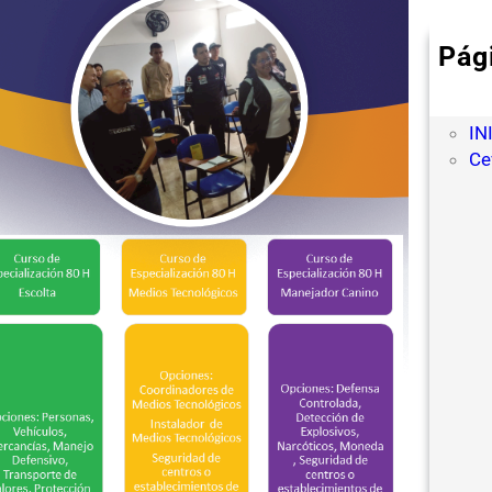
Pág
AU
De
IN
Ce