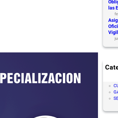
Obli
las 
fe
Asig
Ofic
Vigi
ju
Cat
C
C
C
G
S