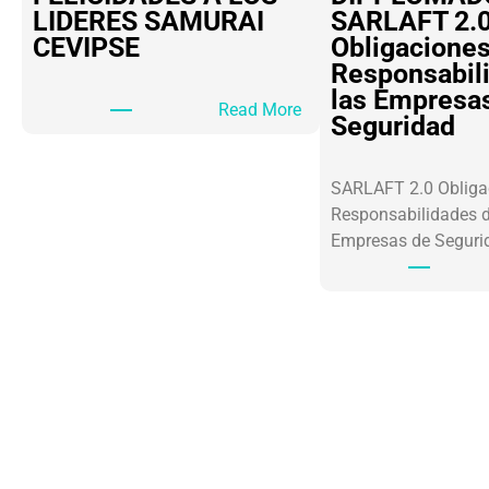
LIDERES SAMURAI
SARLAFT 2.
CEVIPSE
Obligaciones
Responsabil
las Empresa
:
Read More
Seguridad
F
E
L
SARLAFT 2.0 Obliga
I
Responsabilidades d
C
Empresas de Segur
I
D
A
D
E
S
A
L
O