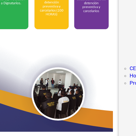
CE
Ho
Pr