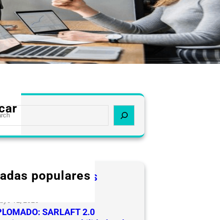
car
radas populares
ICIDADES A LOS LIDERES
URAI CEVIPSE
ayo 12, 2025
PLOMADO: SARLAFT 2.0