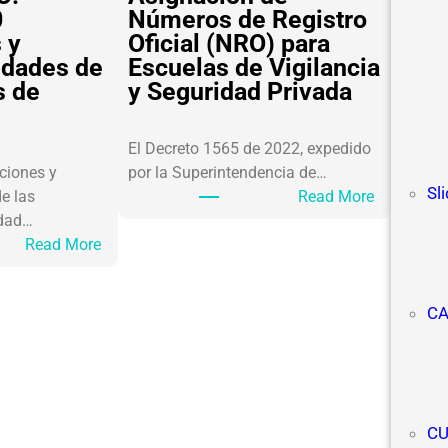
0
Números de Registro
 y
Oficial (NRO) para
idades de
Escuelas de Vigilancia
s de
y Seguridad Privada
El Decreto 1565 de 2022, expedido
ciones y
por la Superintendencia de…
Sl
:
e las
Read More
A
idad…
:
s
Read More
D
i
I
g
CA
P
n
P
a
L
c
O
i
M
ó
C
A
n