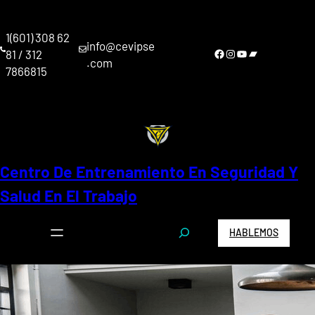
Saltar
al
1(601) 308 62
contenido
info@cevipse
Facebook
Instagram
YouTube
Bandcamp
81 / 312
.com
7866815
Centro De Entrenamiento En Seguridad Y
Salud En El Trabajo
S
HABLEMOS
e
a
r
c
h