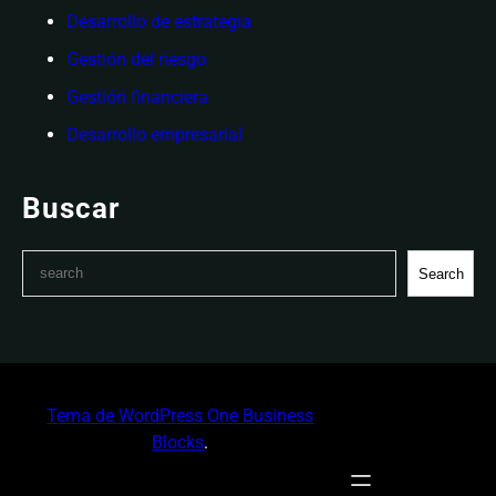
Desarrollo de estrategia
Gestión del riesgo
Gestión financiera
Desarrollo empresarial
Buscar
S
Search
e
a
r
c
h
Tema de WordPress One Business
Blocks
.