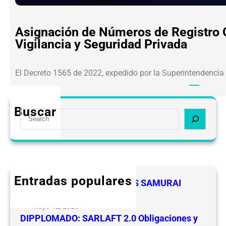
Asignación de Números de Registro O
Vigilancia y Seguridad Privada
El Decreto 1565 de 2022, expedido por la Superintendencia
Buscar
S
e
a
r
c
h
Entradas populares
FELICIDADES A LOS LIDERES SAMURAI
CEVIPSE
mayo 12, 2025
DIPPLOMADO: SARLAFT 2.0 Obligaciones y