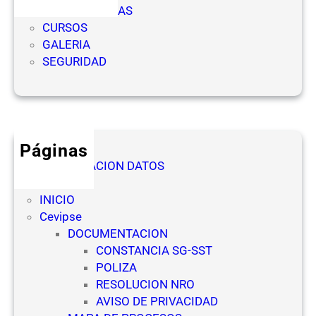
i
l
COMPETENCIAS
s
i
CURSOS
t
d
GALERIA
r
a
SEGURIDAD
o
d
O
e
f
s
i
d
c
e
Páginas
i
l
AUTORIZACION DATOS
a
a
Denuncia
l
s
INICIO
(
E
Cevipse
N
m
DOCUMENTACION
R
p
CONSTANCIA SG-SST
O
r
POLIZA
)
e
RESOLUCION NRO
p
s
AVISO DE PRIVACIDAD
a
a