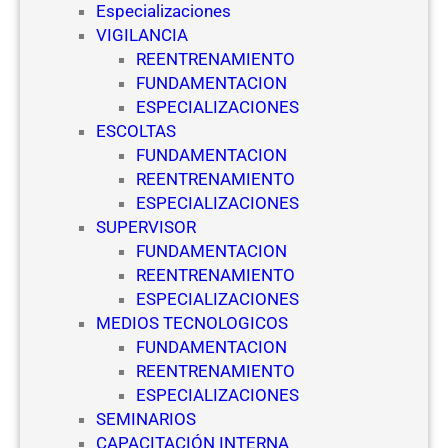
Especializaciones
c
VIGILANCIA
i
REENTRENAMIENTO
a
FUNDAMENTACION
y
ESPECIALIZACIONES
S
ESCOLTAS
e
FUNDAMENTACION
g
REENTRENAMIENTO
u
ESPECIALIZACIONES
r
SUPERVISOR
i
FUNDAMENTACION
d
REENTRENAMIENTO
a
ESPECIALIZACIONES
d
MEDIOS TECNOLOGICOS
P
FUNDAMENTACION
r
REENTRENAMIENTO
i
ESPECIALIZACIONES
v
SEMINARIOS
a
CAPACITACIÓN INTERNA