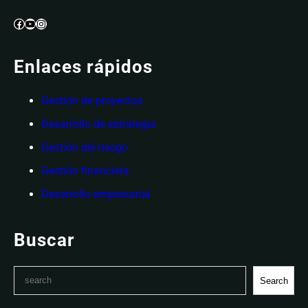
Facebook
YouTube
Instagram
Enlaces rápidos
Gestión de proyectos
Desarrollo de estrategia
Gestión del riesgo
Gestión financiera
Desarrollo empresarial
Buscar
S
Search
e
a