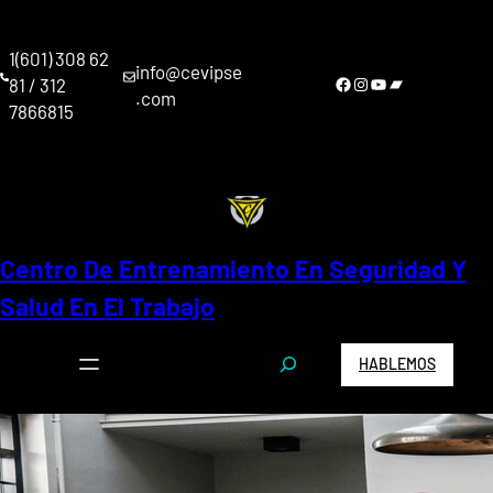
Saltar
al
1(601) 308 62
contenido
info@cevipse
Facebook
Instagram
YouTube
Bandcamp
81 / 312
.com
7866815
Centro De Entrenamiento En Seguridad Y
Salud En El Trabajo
S
HABLEMOS
e
a
r
c
h