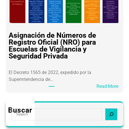
A
R
D
A
O
I
:
C
S
E
Asignación de Números de
A
V
Registro Oficial (NRO) para
R
I
Escuelas de Vigilancia y
L
P
Seguridad Privada
A
S
F
E
El Decreto 1565 de 2022, expedido por la
T
Superintendencia de…
2
:
Read More
.
A
0
s
O
i
b
Buscar
S
g
l
e
n
i
a
a
g