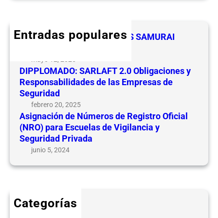
r
c
a
c
i
c
h
ó
Entradas populares
i
FELICIDADES A LOS LIDERES SAMURAI
n
o
CEVIPSE
d
n
mayo 12, 2025
e
e
DIPPLOMADO: SARLAFT 2.0 Obligaciones y
N
s
Responsabilidades de las Empresas de
ú
y
Seguridad
m
R
febrero 20, 2025
e
e
Asignación de Números de Registro Oficial
r
(NRO) para Escuelas de Vigilancia y
s
o
Seguridad Privada
p
s
o
junio 5, 2024
d
n
e
s
R
a
e
b
Categorías
g
i
CICLOS