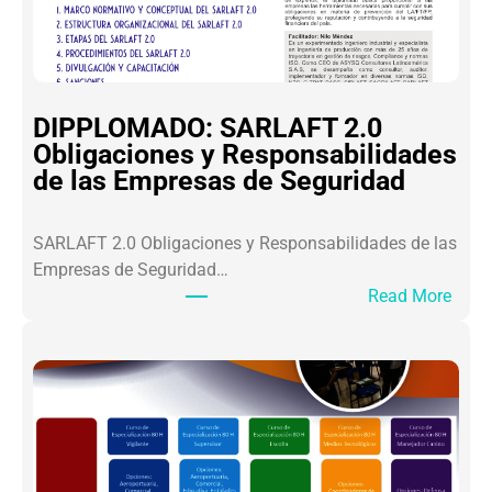
A
D
E
S
A
DIPPLOMADO: SARLAFT 2.0
L
Obligaciones y Responsabilidades
O
de las Empresas de Seguridad
S
L
SARLAFT 2.0 Obligaciones y Responsabilidades de las
I
Empresas de Seguridad…
D
:
Read More
E
D
R
I
E
P
S
P
S
L
A
O
M
M
U