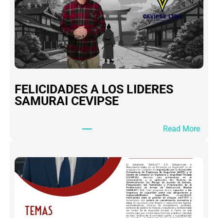
FELICIDADES A LOS LIDERES
SAMURAI CEVIPSE
:
Read More
F
E
L
I
C
I
D