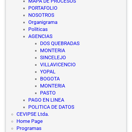
MAPA DE PROCESOS
r
s
PORTAFOLIO
a
d
NOSOTROS
E
e
Organigrama
s
S
Políticas
c
e
AGENCIAS
u
g
DOS QUEBRADAS
e
u
MONTERIA
l
r
SINCELEJO
a
i
VILLAVICENCIO
s
d
YOPAL
d
a
BOGOTA
e
d
MONTERIA
V
PASTO
i
PAGO EN LINEA
g
POLITICA DE DATOS
i
CEVIPSE Ltda.
l
Home Page
a
Programas
n