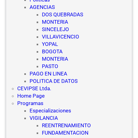
c
e
AGENCIAS
u
g
DOS QUEBRADAS
e
u
MONTERIA
l
r
SINCELEJO
a
i
VILLAVICENCIO
s
d
YOPAL
d
a
BOGOTA
e
d
MONTERIA
V
PASTO
i
PAGO EN LINEA
g
POLITICA DE DATOS
i
CEVIPSE Ltda.
l
Home Page
a
Programas
n
Especializaciones
c
VIGILANCIA
i
REENTRENAMIENTO
a
FUNDAMENTACION
y