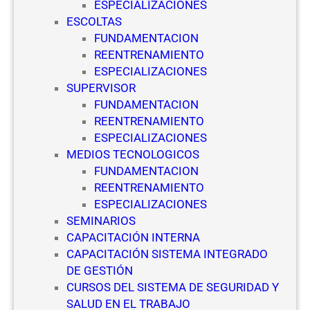
ESPECIALIZACIONES
S
ESCOLTAS
e
FUNDAMENTACION
g
REENTRENAMIENTO
u
ESPECIALIZACIONES
r
SUPERVISOR
i
FUNDAMENTACION
d
REENTRENAMIENTO
a
ESPECIALIZACIONES
d
MEDIOS TECNOLOGICOS
P
FUNDAMENTACION
r
REENTRENAMIENTO
i
ESPECIALIZACIONES
v
SEMINARIOS
a
CAPACITACIÓN INTERNA
d
CAPACITACIÓN SISTEMA INTEGRADO
a
DE GESTIÓN
CURSOS DEL SISTEMA DE SEGURIDAD Y
SALUD EN EL TRABAJO