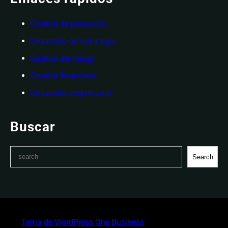
Gestión de proyectos
Desarrollo de estrategia
Gestión del riesgo
Gestión financiera
Desarrollo empresarial
Buscar
S
Search
e
a
r
c
h
Tema de WordPress One Business