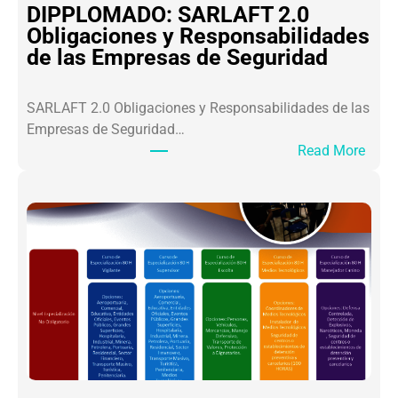
A
DIPPLOMADO: SARLAFT 2.0
L
Obligaciones y Responsabilidades
O
de las Empresas de Seguridad
S
L
SARLAFT 2.0 Obligaciones y Responsabilidades de las
I
Empresas de Seguridad…
D
:
Read More
E
D
R
I
E
P
S
P
S
L
A
O
M
M
U
A
R
D
A
O
I
:
C