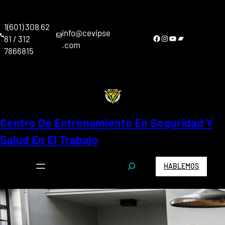
Saltar
al
1(601) 308 62
contenido
info@cevipse
Facebook
Instagram
YouTube
Bandcamp
81 / 312
.com
7866815
Centro De Entrenamiento En Seguridad Y
Salud En El Trabajo
S
HABLEMOS
e
a
r
c
h