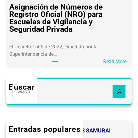
S
E
Asignación de Números de
A
V
Registro Oficial (NRO) para
R
I
Escuelas de Vigilancia y
L
P
Seguridad Privada
A
S
F
E
El Decreto 1565 de 2022, expedido por la
T
Superintendencia de…
2
:
Read More
.
A
0
s
O
i
b
Buscar
S
g
l
e
n
i
a
a
g
r
c
a
c
i
c
h
ó
Entradas populares
i
FELICIDADES A LOS LIDERES SAMURAI
n
o
CEVIPSE