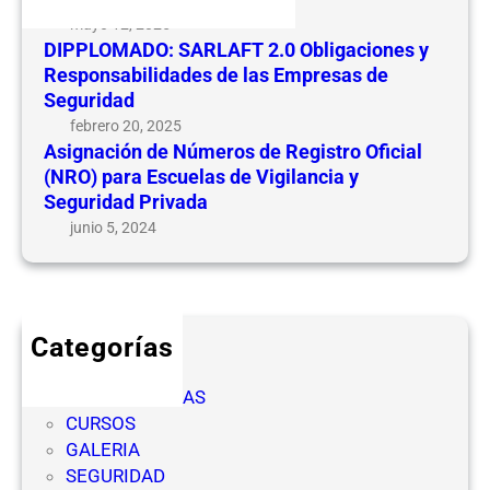
d
n
mayo 12, 2025
e
e
DIPPLOMADO: SARLAFT 2.0 Obligaciones y
N
s
Responsabilidades de las Empresas de
ú
y
Seguridad
m
R
febrero 20, 2025
e
e
Asignación de Números de Registro Oficial
r
(NRO) para Escuelas de Vigilancia y
s
o
Seguridad Privada
p
s
o
junio 5, 2024
d
n
e
s
R
a
e
b
Categorías
g
i
CICLOS
i
l
COMPETENCIAS
s
i
CURSOS
t
d
GALERIA
r
a
SEGURIDAD
o