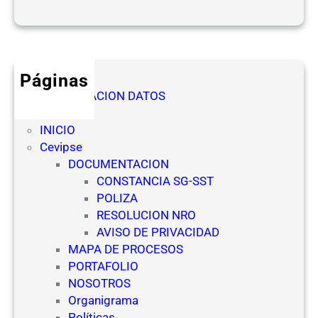
d
O
e
f
s
i
d
c
e
Páginas
i
l
AUTORIZACION DATOS
a
a
Denuncia
l
s
INICIO
(
E
Cevipse
N
m
DOCUMENTACION
R
p
CONSTANCIA SG-SST
O
r
POLIZA
)
e
RESOLUCION NRO
p
s
AVISO DE PRIVACIDAD
a
a
MAPA DE PROCESOS
r
s
PORTAFOLIO
a
d
NOSOTROS
E
e
Organigrama
s
S
Políticas