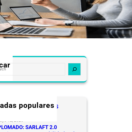
car
radas populares
ICIDADES A LOS LIDERES
URAI CEVIPSE
ayo 12, 2025
PLOMADO: SARLAFT 2.0