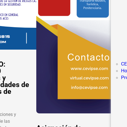
O:
CE
0
Ho
 y
Pr
idades de
s de
ciones y
e las