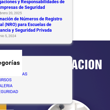
gaciones y Responsabilidades de
Empresas de Seguridad
brero 20, 2025
nación de Números de Registro
ial (NRO) para Escuelas de
lancia y Seguridad Privada
nio 5, 2024
egorías
ICLOS
OMPETENCIAS
URSOS
ALERIA
EGURIDAD