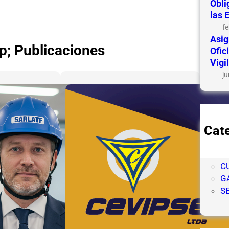
Obli
las 
fe
Asig
p; Publicaciones
Ofic
Vigi
ju
Cat
C
C
C
G
S