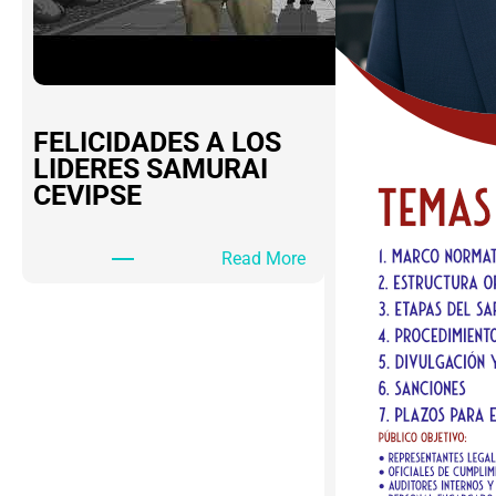
FELICIDADES A LOS
LIDERES SAMURAI
CEVIPSE
:
Read More
F
E
L
I
C
I
D
A