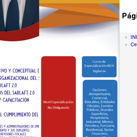
Pág
AU
De
IN
Ce