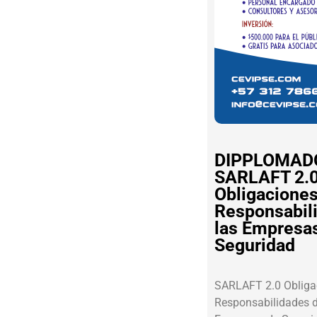
D
E
S
A
L
O
S
L
I
D
DIPPLOMAD
E
SARLAFT 2.
R
Obligaciones
E
Responsabil
S
las Empresa
S
Seguridad
A
M
SARLAFT 2.0 Obliga
U
Responsabilidades d
R