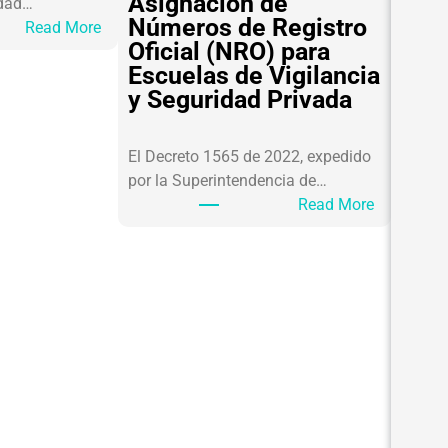
Asignación de
idad…
Números de Registro
:
Read More
Oficial (NRO) para
D
Escuelas de Vigilancia
I
y Seguridad Privada
P
P
L
El Decreto 1565 de 2022, expedido
O
por la Superintendencia de…
M
:
Read More
A
A
D
s
O
i
:
g
S
n
A
a
R
c
L
i
A
ó
F
n