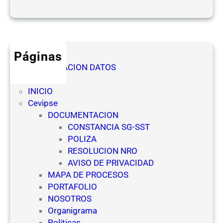
d
O
e
f
s
i
d
c
e
Páginas
i
l
AUTORIZACION DATOS
a
a
Denuncia
l
s
INICIO
(
E
Cevipse
N
m
DOCUMENTACION
R
p
CONSTANCIA SG-SST
O
r
POLIZA
)
e
RESOLUCION NRO
p
s
AVISO DE PRIVACIDAD
a
a
MAPA DE PROCESOS
r
s
PORTAFOLIO
a
d
NOSOTROS
E
e
Organigrama
s
S
Políticas