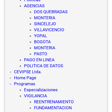
c
e
AGENCIAS
u
g
DOS QUEBRADAS
e
u
MONTERIA
l
r
SINCELEJO
a
i
VILLAVICENCIO
s
d
YOPAL
d
a
BOGOTA
e
d
MONTERIA
V
PASTO
i
PAGO EN LINEA
g
POLITICA DE DATOS
i
CEVIPSE Ltda.
l
Home Page
a
Programas
n
Especializaciones
c
VIGILANCIA
i
REENTRENAMIENTO
a
FUNDAMENTACION
y