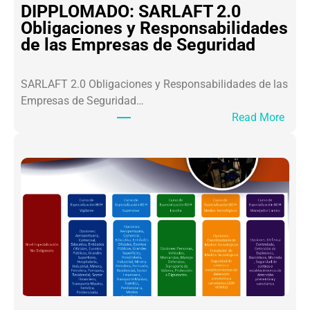
A
DIPPLOMADO: SARLAFT 2.0
L
Obligaciones y Responsabilidades
O
de las Empresas de Seguridad
S
L
SARLAFT 2.0 Obligaciones y Responsabilidades de las
I
Empresas de Seguridad…
D
:
Read More
E
D
R
I
E
P
S
P
S
L
A
O
M
M
U
A
R
D
A
O
I
:
C