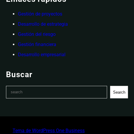
Gestión de proyectos
Desarrollo de estrategia
Gestión del riesgo
Gestión financiera
Desarrollo empresarial
Buscar
S
Search
e
a
r
c
h
Tema de WordPress One Business