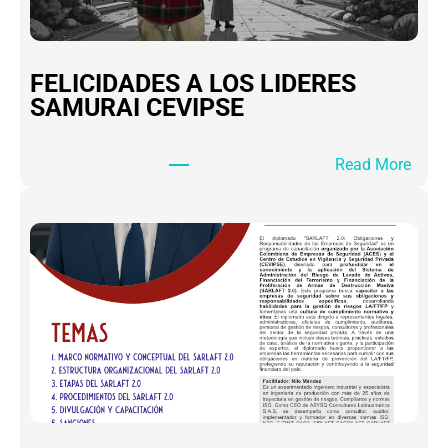
FELICIDADES A LOS LIDERES
SAMURAI CEVIPSE
:
Read More
F
E
L
I
C
I
D
A
D
E
S