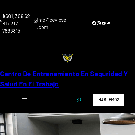
Saltar
al
1(601) 308 62
contenido
info@cevipse
Facebook
Instagram
YouTube
Bandcamp
81 / 312
.com
7866815
Centro De Entrenamiento En Seguridad Y
Salud En El Trabajo
S
HABLEMOS
e
a
r
c
h