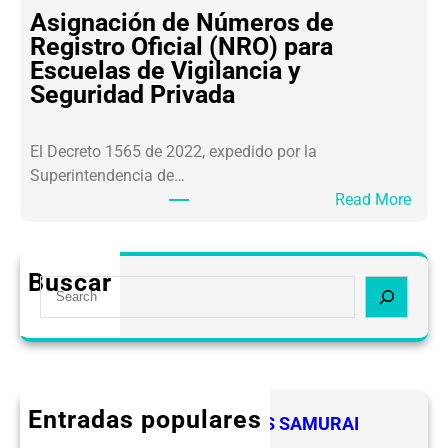
S
E
Asignación de Números de
A
V
Registro Oficial (NRO) para
R
I
Escuelas de Vigilancia y
L
P
Seguridad Privada
A
S
F
E
El Decreto 1565 de 2022, expedido por la
T
Superintendencia de…
2
:
Read More
.
A
0
s
O
i
b
Buscar
S
g
l
e
n
i
a
a
g
r
c
a
c
i
c
h
ó
Entradas populares
i
FELICIDADES A LOS LIDERES SAMURAI
n
o
CEVIPSE