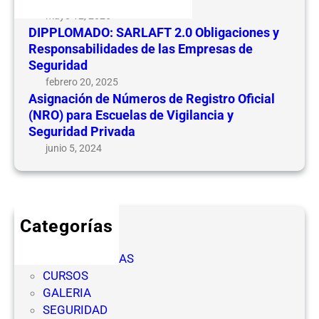
d
n
mayo 12, 2025
e
e
DIPPLOMADO: SARLAFT 2.0 Obligaciones y
N
s
Responsabilidades de las Empresas de
ú
y
Seguridad
m
R
febrero 20, 2025
e
e
Asignación de Números de Registro Oficial
r
(NRO) para Escuelas de Vigilancia y
s
o
Seguridad Privada
p
s
o
junio 5, 2024
d
n
e
s
R
a
e
b
Categorías
g
i
CICLOS
i
l
COMPETENCIAS
s
i
CURSOS
t
d
GALERIA
r
a
SEGURIDAD
o