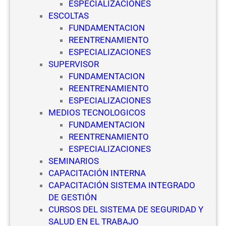
ESPECIALIZACIONES
S
ESCOLTAS
e
FUNDAMENTACION
g
REENTRENAMIENTO
u
ESPECIALIZACIONES
r
SUPERVISOR
i
FUNDAMENTACION
d
REENTRENAMIENTO
a
ESPECIALIZACIONES
d
MEDIOS TECNOLOGICOS
P
FUNDAMENTACION
r
REENTRENAMIENTO
i
ESPECIALIZACIONES
v
SEMINARIOS
a
CAPACITACIÓN INTERNA
d
CAPACITACIÓN SISTEMA INTEGRADO
a
DE GESTIÓN
CURSOS DEL SISTEMA DE SEGURIDAD Y
SALUD EN EL TRABAJO