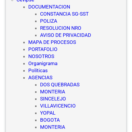
N
m
DOCUMENTACION
R
p
CONSTANCIA SG-SST
O
r
POLIZA
)
e
RESOLUCION NRO
p
s
AVISO DE PRIVACIDAD
a
a
MAPA DE PROCESOS
r
s
PORTAFOLIO
a
d
NOSOTROS
E
e
Organigrama
s
S
Políticas
c
e
AGENCIAS
u
g
DOS QUEBRADAS
e
u
MONTERIA
l
r
SINCELEJO
a
i
VILLAVICENCIO
s
d
YOPAL
d
a
BOGOTA
e
d
MONTERIA
V