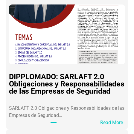
E
L
I
C
I
D
A
D
E
S
A
DIPPLOMADO: SARLAFT 2.0
L
Obligaciones y Responsabilidades
O
de las Empresas de Seguridad
S
L
SARLAFT 2.0 Obligaciones y Responsabilidades de las
I
Empresas de Seguridad…
D
:
Read More
E
D
R