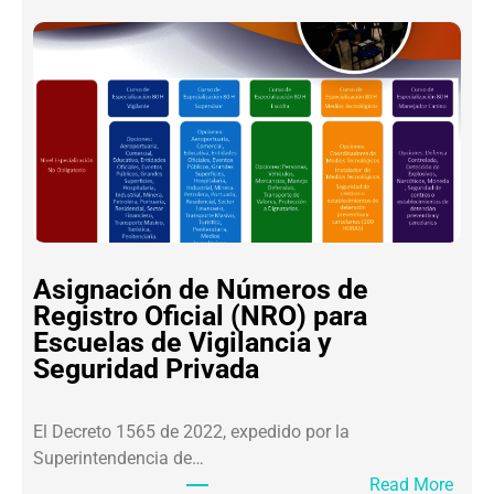
I
E
P
S
P
S
L
A
O
M
M
U
A
R
D
A
O
I
:
C
S
E
Asignación de Números de
A
V
Registro Oficial (NRO) para
R
I
Escuelas de Vigilancia y
L
P
Seguridad Privada
A
S
F
E
El Decreto 1565 de 2022, expedido por la
T
Superintendencia de…
2
:
Read More
.