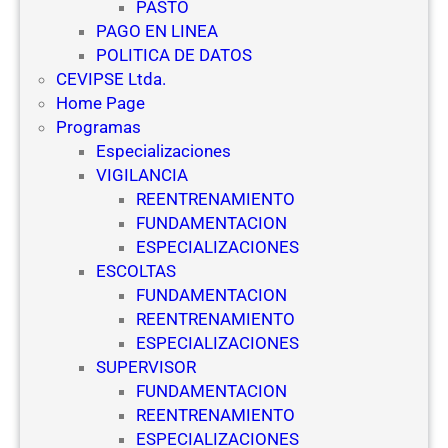
PASTO
i
PAGO EN LINEA
g
POLITICA DE DATOS
i
CEVIPSE Ltda.
l
Home Page
a
Programas
n
Especializaciones
c
VIGILANCIA
i
REENTRENAMIENTO
a
FUNDAMENTACION
y
ESPECIALIZACIONES
S
ESCOLTAS
e
FUNDAMENTACION
g
REENTRENAMIENTO
u
ESPECIALIZACIONES
r
SUPERVISOR
i
FUNDAMENTACION
d
REENTRENAMIENTO
a
ESPECIALIZACIONES
d