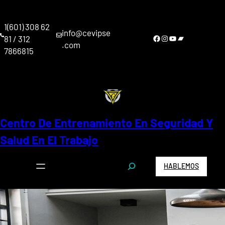
Saltar
al
1(601) 308 62
contenido
info@cevipse
Facebook
Instagram
YouTube
Bandcamp
81 / 312
.com
7866815
Centro De Entrenamiento En Seguridad Y
Salud En El Trabajo
S
HABLEMOS
e
a
r
c
h