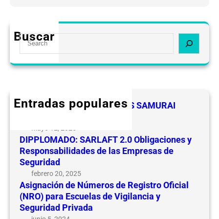
A
0
s
O
i
b
Buscar
S
g
l
e
n
i
a
a
g
r
c
a
c
i
c
h
ó
Entradas populares
i
FELICIDADES A LOS LIDERES SAMURAI
n
o
CEVIPSE
d
n
mayo 12, 2025
e
e
DIPPLOMADO: SARLAFT 2.0 Obligaciones y
N
s
Responsabilidades de las Empresas de
ú
y
Seguridad
m
R
febrero 20, 2025
e
e
Asignación de Números de Registro Oficial
r
(NRO) para Escuelas de Vigilancia y
s
o
Seguridad Privada
p
s
junio 5, 2024