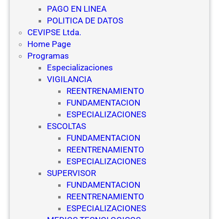
i
PAGO EN LINEA
g
POLITICA DE DATOS
i
CEVIPSE Ltda.
l
Home Page
a
Programas
n
Especializaciones
c
VIGILANCIA
i
REENTRENAMIENTO
a
FUNDAMENTACION
y
ESPECIALIZACIONES
S
ESCOLTAS
e
FUNDAMENTACION
g
REENTRENAMIENTO
u
ESPECIALIZACIONES
r
SUPERVISOR
i
FUNDAMENTACION
d
REENTRENAMIENTO
a
ESPECIALIZACIONES
d