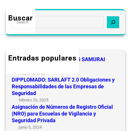
A
0
s
O
i
b
Buscar
S
g
l
e
n
i
a
a
g
r
c
a
c
i
c
h
ó
Entradas populares
i
FELICIDADES A LOS LIDERES SAMURAI
n
o
CEVIPSE
d
n
mayo 12, 2025
e
e
DIPPLOMADO: SARLAFT 2.0 Obligaciones y
N
s
Responsabilidades de las Empresas de
ú
y
Seguridad
m
R
febrero 20, 2025
e
e
Asignación de Números de Registro Oficial
r
(NRO) para Escuelas de Vigilancia y
s
o
Seguridad Privada
p
s
o
junio 5, 2024