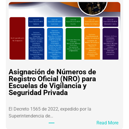
P
S
P
S
L
A
O
M
M
U
A
R
D
A
O
I
:
C
S
E
Asignación de Números de
A
V
Registro Oficial (NRO) para
R
I
Escuelas de Vigilancia y
L
P
Seguridad Privada
A
S
F
E
El Decreto 1565 de 2022, expedido por la
T
Superintendencia de…
2
:
Read More
.