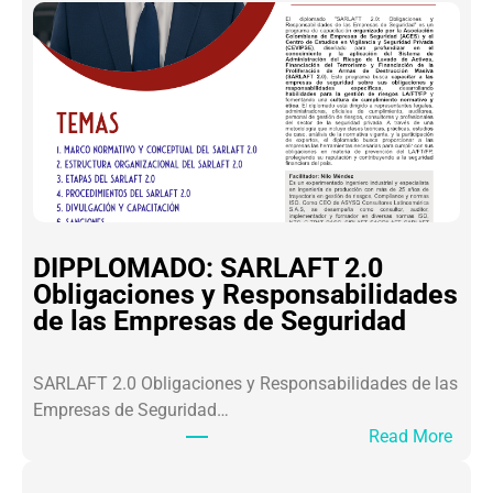
L
I
C
I
D
A
D
E
S
A
DIPPLOMADO: SARLAFT 2.0
L
Obligaciones y Responsabilidades
O
de las Empresas de Seguridad
S
L
SARLAFT 2.0 Obligaciones y Responsabilidades de las
I
Empresas de Seguridad…
D
:
Read More
E
D
R
I
E