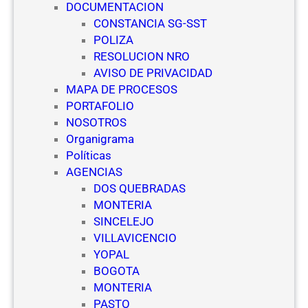
DOCUMENTACION
R
p
CONSTANCIA SG-SST
O
r
POLIZA
)
e
RESOLUCION NRO
p
s
AVISO DE PRIVACIDAD
a
a
MAPA DE PROCESOS
r
s
PORTAFOLIO
a
d
NOSOTROS
E
e
Organigrama
s
S
Políticas
c
e
AGENCIAS
u
g
DOS QUEBRADAS
e
u
MONTERIA
l
r
SINCELEJO
a
i
VILLAVICENCIO
s
d
YOPAL
d
a
BOGOTA
e
d
MONTERIA
V
PASTO