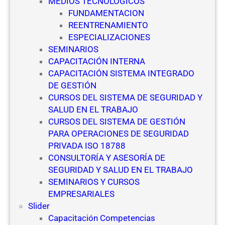
MEDIOS TECNOLOGICOS
P
FUNDAMENTACION
r
REENTRENAMIENTO
i
ESPECIALIZACIONES
v
SEMINARIOS
a
CAPACITACIÓN INTERNA
d
CAPACITACIÓN SISTEMA INTEGRADO
a
DE GESTIÓN
CURSOS DEL SISTEMA DE SEGURIDAD Y
SALUD EN EL TRABAJO
CURSOS DEL SISTEMA DE GESTIÓN
PARA OPERACIONES DE SEGURIDAD
PRIVADA ISO 18788
CONSULTORÍA Y ASESORÍA DE
SEGURIDAD Y SALUD EN EL TRABAJO
SEMINARIOS Y CURSOS
EMPRESARIALES
Slider
Capacitación Competencias