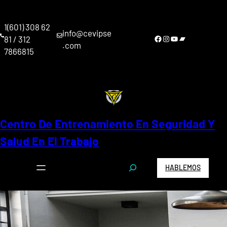
Saltar
al
1(601) 308 62
contenido
info@cevipse
Facebook
Instagram
YouTube
Bandcamp
81 / 312
.com
7866815
Centro De Entrenamiento En Seguridad Y
Salud En El Trabajo
S
HABLEMOS
e
a
r
c
h