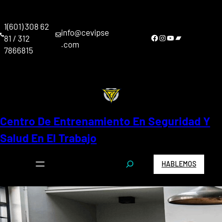
Saltar
al
1(601) 308 62
contenido
info@cevipse
Facebook
Instagram
YouTube
Bandcamp
81 / 312
.com
7866815
Centro De Entrenamiento En Seguridad Y
Salud En El Trabajo
S
HABLEMOS
e
a
r
c
h