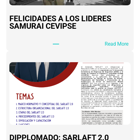
FELICIDADES A LOS LIDERES
SAMURAI CEVIPSE
:
Read More
F
E
L
I
C
I
D
A
D
E
S
A
DIPPLOMADO: SARLAFT 2.0