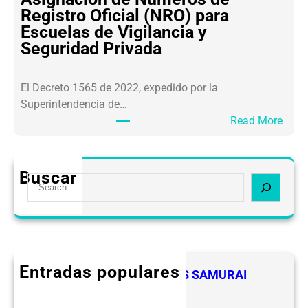
A
V
Registro Oficial (NRO) para
R
I
Escuelas de Vigilancia y
L
P
Seguridad Privada
A
S
F
E
El Decreto 1565 de 2022, expedido por la
T
Superintendencia de…
2
:
Read More
.
A
0
s
O
i
b
Buscar
S
g
l
e
n
i
a
a
g
r
c
a
c
i
c
h
ó
Entradas populares
i
FELICIDADES A LOS LIDERES SAMURAI
n
o
CEVIPSE
d
n
mayo 12, 2025