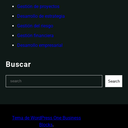
Gestión de proyectos
Desarrollo de estrategia
Gestión del riesgo
Gestión financiera
Desarrollo empresarial
Buscar
S
Search
e
a
r
c
h
Tema de WordPress One Business
Blocks
.