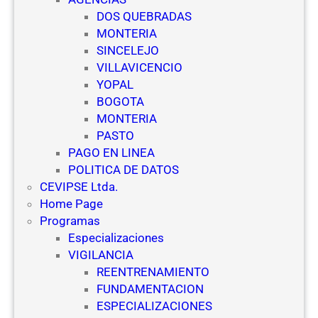
u
g
DOS QUEBRADAS
e
u
MONTERIA
l
r
SINCELEJO
a
i
VILLAVICENCIO
s
d
YOPAL
d
a
BOGOTA
e
d
MONTERIA
V
PASTO
i
PAGO EN LINEA
g
POLITICA DE DATOS
i
CEVIPSE Ltda.
l
Home Page
a
Programas
n
Especializaciones
c
VIGILANCIA
i
REENTRENAMIENTO
a
FUNDAMENTACION
y
ESPECIALIZACIONES
S