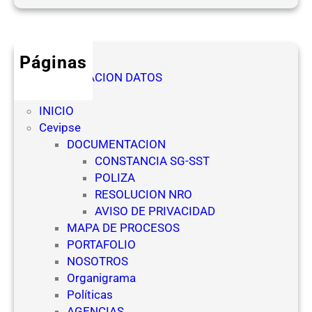
e
f
s
i
d
c
e
Páginas
i
l
AUTORIZACION DATOS
a
a
Denuncia
l
s
INICIO
(
E
Cevipse
N
m
DOCUMENTACION
R
p
CONSTANCIA SG-SST
O
r
POLIZA
)
e
RESOLUCION NRO
p
s
AVISO DE PRIVACIDAD
a
a
MAPA DE PROCESOS
r
s
PORTAFOLIO
a
d
NOSOTROS
E
e
Organigrama
s
S
Políticas
c
e
AGENCIAS