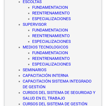
ESCOLTAS
e
FUNDAMENTACION
g
REENTRENAMIENTO
u
ESPECIALIZACIONES
r
SUPERVISOR
i
FUNDAMENTACION
d
REENTRENAMIENTO
a
ESPECIALIZACIONES
d
MEDIOS TECNOLOGICOS
P
FUNDAMENTACION
r
REENTRENAMIENTO
i
ESPECIALIZACIONES
v
SEMINARIOS
a
CAPACITACIÓN INTERNA
d
CAPACITACIÓN SISTEMA INTEGRADO
a
DE GESTIÓN
CURSOS DEL SISTEMA DE SEGURIDAD Y
SALUD EN EL TRABAJO
CURSOS DEL SISTEMA DE GESTIÓN