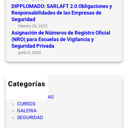
e
e
DIPPLOMADO: SARLAFT 2.0 Obligaciones y
N
s
Responsabilidades de las Empresas de
ú
y
Seguridad
m
R
febrero 20, 2025
e
e
Asignación de Números de Registro Oficial
r
(NRO) para Escuelas de Vigilancia y
s
o
Seguridad Privada
p
s
o
junio 5, 2024
d
n
e
s
R
a
e
b
Categorías
g
i
CICLOS
i
l
COMPETENCIAS
s
i
CURSOS
t
d
GALERIA
r
a
SEGURIDAD
o
d
O