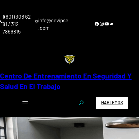
Saltar
al
1(601) 308 62
contenido
info@cevipse
Facebook
Instagram
YouTube
Bandcamp
81 / 312
.com
7866815
Centro De Entrenamiento En Seguridad Y
Salud En El Trabajo
S
HABLEMOS
e
a
r
c
h