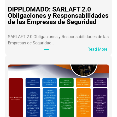
A
DIPPLOMADO: SARLAFT 2.0
L
Obligaciones y Responsabilidades
O
de las Empresas de Seguridad
S
L
SARLAFT 2.0 Obligaciones y Responsabilidades de las
I
Empresas de Seguridad…
D
:
Read More
E
D
R
I
E
P
S
P
S
L
A
O
M
M
U
A
R
D
A
O
I