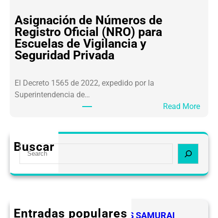
:
C
S
E
Asignación de Números de
A
V
Registro Oficial (NRO) para
R
I
Escuelas de Vigilancia y
L
P
Seguridad Privada
A
S
F
E
El Decreto 1565 de 2022, expedido por la
T
Superintendencia de…
2
:
Read More
.
A
0
s
O
i
b
Buscar
S
g
l
e
n
i
a
a
g
r
c
a
c
i
c
h
ó
Entradas populares
i
FELICIDADES A LOS LIDERES SAMURAI