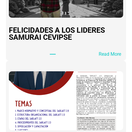
FELICIDADES A LOS LIDERES
SAMURAI CEVIPSE
:
Read More
F
E
L
I
C
I
D
A
D
E
S