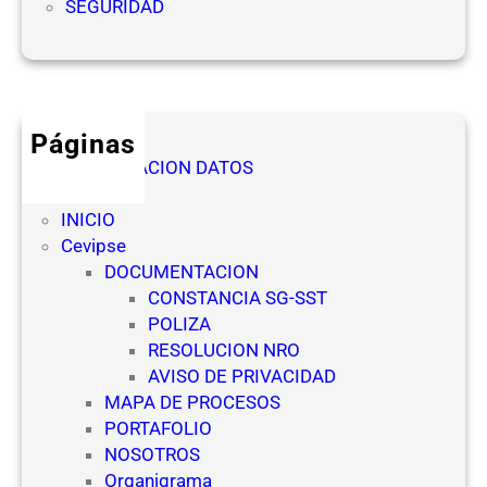
SEGURIDAD
o
d
O
e
f
s
i
d
c
e
Páginas
i
l
AUTORIZACION DATOS
a
a
Denuncia
l
s
INICIO
(
E
Cevipse
N
m
DOCUMENTACION
R
p
CONSTANCIA SG-SST
O
r
POLIZA
)
e
RESOLUCION NRO
p
s
AVISO DE PRIVACIDAD
a
a
MAPA DE PROCESOS
r
s
PORTAFOLIO
a
d
NOSOTROS
E
e
Organigrama