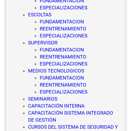
FUNDAMENTACION
y
ESPECIALIZACIONES
S
ESCOLTAS
e
FUNDAMENTACION
g
REENTRENAMIENTO
u
ESPECIALIZACIONES
r
SUPERVISOR
i
FUNDAMENTACION
d
REENTRENAMIENTO
a
ESPECIALIZACIONES
d
MEDIOS TECNOLOGICOS
P
FUNDAMENTACION
r
REENTRENAMIENTO
i
ESPECIALIZACIONES
v
SEMINARIOS
a
CAPACITACIÓN INTERNA
d
CAPACITACIÓN SISTEMA INTEGRADO
a
DE GESTIÓN
CURSOS DEL SISTEMA DE SEGURIDAD Y