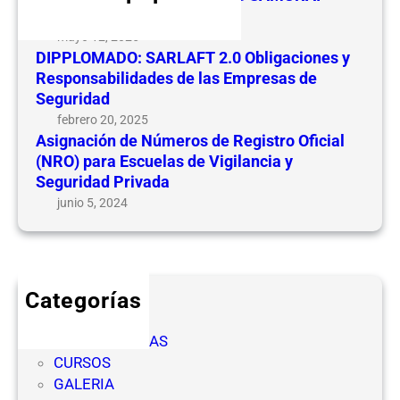
n
o
CEVIPSE
d
n
mayo 12, 2025
e
e
DIPPLOMADO: SARLAFT 2.0 Obligaciones y
N
s
Responsabilidades de las Empresas de
ú
y
Seguridad
m
R
febrero 20, 2025
e
e
Asignación de Números de Registro Oficial
r
(NRO) para Escuelas de Vigilancia y
s
o
Seguridad Privada
p
s
o
junio 5, 2024
d
n
e
s
R
a
e
b
Categorías
g
i
CICLOS
i
l
COMPETENCIAS
s
i
CURSOS
t
d
GALERIA
r
a