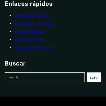
Enlaces rápidos
Gestión de proyectos
Desarrollo de estrategia
Gestión del riesgo
Gestión financiera
Desarrollo empresarial
Buscar
S
Search
e
a
r
c
h