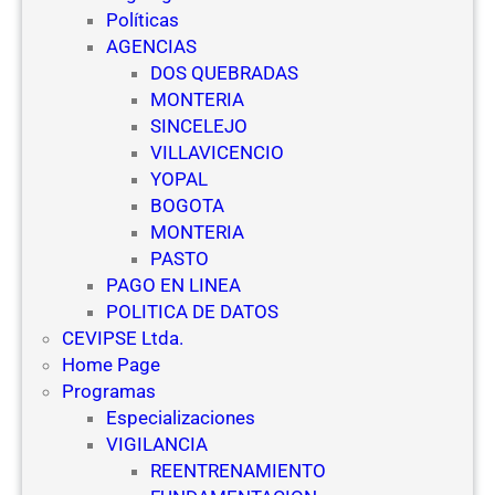
s
S
Políticas
c
e
AGENCIAS
u
g
DOS QUEBRADAS
e
u
MONTERIA
l
r
SINCELEJO
a
i
VILLAVICENCIO
s
d
YOPAL
d
a
BOGOTA
e
d
MONTERIA
V
PASTO
i
PAGO EN LINEA
g
POLITICA DE DATOS
i
CEVIPSE Ltda.
l
Home Page
a
Programas
n
Especializaciones
c
VIGILANCIA
i
REENTRENAMIENTO
a