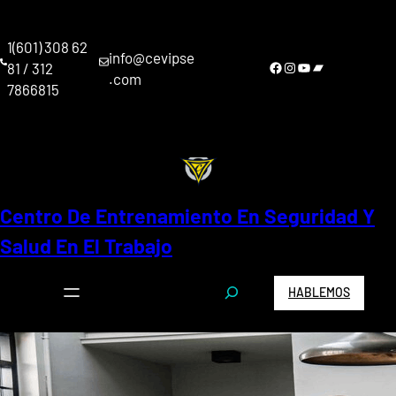
Saltar
al
1(601) 308 62
contenido
info@cevipse
Facebook
Instagram
YouTube
Bandcamp
81 / 312
.com
7866815
Centro De Entrenamiento En Seguridad Y
Salud En El Trabajo
S
HABLEMOS
e
a
r
c
h