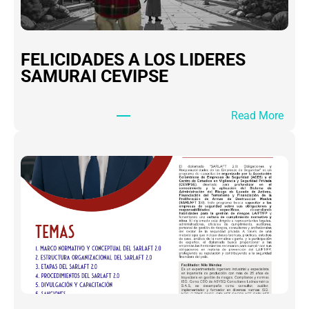
FELICIDADES A LOS LIDERES
SAMURAI CEVIPSE
:
Read More
F
E
L
I
C
I
D
A
D
E
S