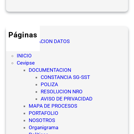
o
d
O
e
f
s
i
d
c
e
Páginas
i
l
AUTORIZACION DATOS
a
a
Denuncia
l
s
INICIO
(
E
Cevipse
N
m
DOCUMENTACION
R
p
CONSTANCIA SG-SST
O
r
POLIZA
)
e
RESOLUCION NRO
p
s
AVISO DE PRIVACIDAD
a
a
MAPA DE PROCESOS
r
s
PORTAFOLIO
a
d
NOSOTROS
E
e
Organigrama
s
S