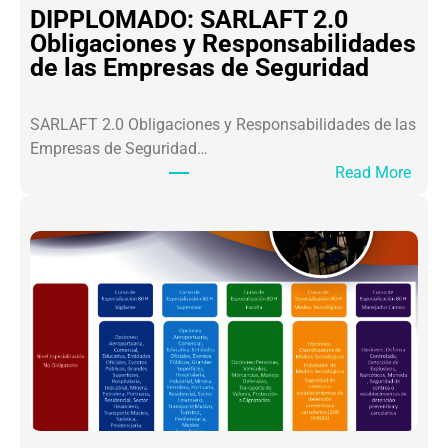
A
DIPPLOMADO: SARLAFT 2.0
L
Obligaciones y Responsabilidades
O
de las Empresas de Seguridad
S
L
SARLAFT 2.0 Obligaciones y Responsabilidades de las
I
Empresas de Seguridad…
D
:
Read More
E
D
R
I
E
P
S
P
S
L
A
O
M
M
U
A
R
D
A
O
I
:
C