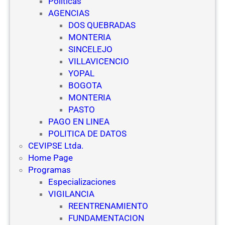
Políticas
c
e
AGENCIAS
u
g
DOS QUEBRADAS
e
u
MONTERIA
l
r
SINCELEJO
a
i
VILLAVICENCIO
s
d
YOPAL
d
a
BOGOTA
e
d
MONTERIA
V
PASTO
i
PAGO EN LINEA
g
POLITICA DE DATOS
i
CEVIPSE Ltda.
l
Home Page
a
Programas
n
Especializaciones
c
VIGILANCIA
i
REENTRENAMIENTO
a
FUNDAMENTACION
y