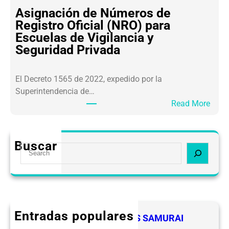
S
E
Asignación de Números de
A
V
Registro Oficial (NRO) para
R
I
Escuelas de Vigilancia y
L
P
Seguridad Privada
A
S
F
E
El Decreto 1565 de 2022, expedido por la
T
Superintendencia de…
2
:
Read More
.
A
0
s
O
i
b
Buscar
S
g
l
e
n
i
a
a
g
r
c
a
c
i
c
h
ó
Entradas populares
i
FELICIDADES A LOS LIDERES SAMURAI
n
o