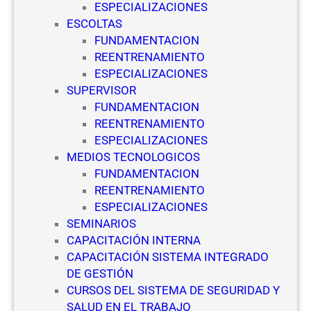
ESPECIALIZACIONES
S
ESCOLTAS
e
FUNDAMENTACION
g
REENTRENAMIENTO
u
ESPECIALIZACIONES
r
SUPERVISOR
i
FUNDAMENTACION
d
REENTRENAMIENTO
a
ESPECIALIZACIONES
d
MEDIOS TECNOLOGICOS
P
FUNDAMENTACION
r
REENTRENAMIENTO
i
ESPECIALIZACIONES
v
SEMINARIOS
a
CAPACITACIÓN INTERNA
d
CAPACITACIÓN SISTEMA INTEGRADO
a
DE GESTIÓN
CURSOS DEL SISTEMA DE SEGURIDAD Y
SALUD EN EL TRABAJO