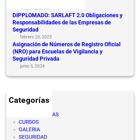
CEVIPSE
d
n
mayo 12, 2025
e
e
DIPPLOMADO: SARLAFT 2.0 Obligaciones y
N
s
Responsabilidades de las Empresas de
ú
y
Seguridad
m
R
febrero 20, 2025
e
e
Asignación de Números de Registro Oficial
r
(NRO) para Escuelas de Vigilancia y
s
o
Seguridad Privada
p
s
o
junio 5, 2024
d
n
e
s
R
a
e
b
Categorías
g
i
CICLOS
i
l
COMPETENCIAS
s
i
CURSOS
t
d
GALERIA
r
a
SEGURIDAD