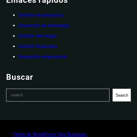
Gestión de proyectos
Desarrollo de estrategia
Gestión del riesgo
Gestión financiera
Desarrollo empresarial
Buscar
S
Search
e
a
r
c
h
Tema de WordPress One Business