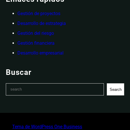
Gestión de proyectos
Desarrollo de estrategia
Gestión del riesgo
Gestión financiera
Desarrollo empresarial
Buscar
S
Search
e
a
r
c
h
Tema de WordPress One Business