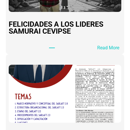
FELICIDADES A LOS LIDERES
SAMURAI CEVIPSE
:
Read More
F
E
L
I
C
I
D
A
D
E
S