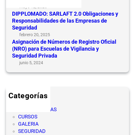
d
n
mayo 12, 2025
e
e
DIPPLOMADO: SARLAFT 2.0 Obligaciones y
N
s
Responsabilidades de las Empresas de
ú
y
Seguridad
m
R
febrero 20, 2025
e
e
Asignación de Números de Registro Oficial
r
(NRO) para Escuelas de Vigilancia y
s
o
Seguridad Privada
p
s
o
junio 5, 2024
d
n
e
s
R
a
e
b
Categorías
g
i
CICLOS
i
l
COMPETENCIAS
s
i
CURSOS
t
d
GALERIA
r
a
SEGURIDAD
o