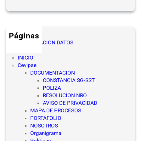
d
O
e
f
s
i
d
c
e
Páginas
i
l
AUTORIZACION DATOS
a
a
Denuncia
l
s
INICIO
(
E
Cevipse
N
m
DOCUMENTACION
R
p
CONSTANCIA SG-SST
O
r
POLIZA
)
e
RESOLUCION NRO
p
s
AVISO DE PRIVACIDAD
a
a
MAPA DE PROCESOS
r
s
PORTAFOLIO
a
d
NOSOTROS
E
e
Organigrama
s
S
Políticas