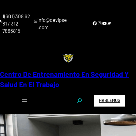
Saltar
al
1(601) 308 62
contenido
info@cevipse
Facebook
Instagram
YouTube
Bandcamp
81 / 312
.com
7866815
Centro De Entrenamiento En Seguridad Y
Salud En El Trabajo
S
HABLEMOS
e
a
r
c
h