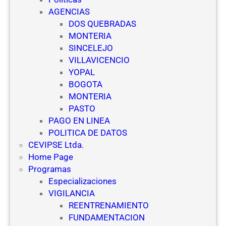
c
e
AGENCIAS
u
g
DOS QUEBRADAS
e
u
MONTERIA
l
r
SINCELEJO
a
i
VILLAVICENCIO
s
d
YOPAL
d
a
BOGOTA
e
d
MONTERIA
V
PASTO
i
PAGO EN LINEA
g
POLITICA DE DATOS
i
CEVIPSE Ltda.
l
Home Page
a
Programas
n
Especializaciones
c
VIGILANCIA
i
REENTRENAMIENTO
a
FUNDAMENTACION
y