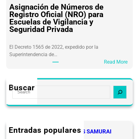
S
E
Asignación de Números de
A
V
Registro Oficial (NRO) para
R
I
Escuelas de Vigilancia y
L
P
Seguridad Privada
A
S
F
E
El Decreto 1565 de 2022, expedido por la
T
Superintendencia de…
2
:
Read More
.
A
0
s
O
i
b
Buscar
S
g
l
e
n
i
a
a
g
r
c
a
c
i
c
h
ó
Entradas populares
i
FELICIDADES A LOS LIDERES SAMURAI
n
o
CEVIPSE