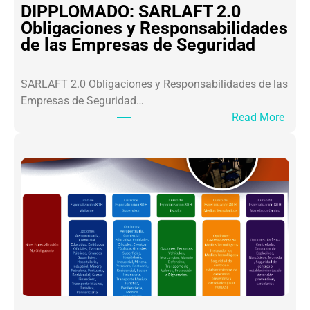
A
DIPPLOMADO: SARLAFT 2.0
L
Obligaciones y Responsabilidades
O
de las Empresas de Seguridad
S
L
SARLAFT 2.0 Obligaciones y Responsabilidades de las
I
Empresas de Seguridad…
D
:
Read More
E
D
R
I
E
P
S
P
S
L
A
O
M
M
U
A
R
D
A
O
I
:
C