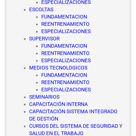
ESPECIALIZACIONES
S
ESCOLTAS
e
FUNDAMENTACION
g
REENTRENAMIENTO
u
ESPECIALIZACIONES
r
SUPERVISOR
i
FUNDAMENTACION
d
REENTRENAMIENTO
a
ESPECIALIZACIONES
d
MEDIOS TECNOLOGICOS
P
FUNDAMENTACION
r
REENTRENAMIENTO
i
ESPECIALIZACIONES
v
SEMINARIOS
a
CAPACITACIÓN INTERNA
d
CAPACITACIÓN SISTEMA INTEGRADO
a
DE GESTIÓN
CURSOS DEL SISTEMA DE SEGURIDAD Y
SALUD EN EL TRABAJO