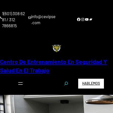
Saltar
al
1(601) 308 62
contenido
info@cevipse
Facebook
Instagram
YouTube
Bandcamp
81 / 312
.com
7866815
Centro De Entrenamiento En Seguridad Y
Salud En El Trabajo
S
HABLEMOS
e
a
r
c
h