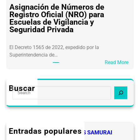
S
E
Asignación de Números de
A
V
Registro Oficial (NRO) para
R
I
Escuelas de Vigilancia y
L
P
Seguridad Privada
A
S
F
E
El Decreto 1565 de 2022, expedido por la
T
Superintendencia de…
2
:
Read More
.
A
0
s
O
i
b
Buscar
S
g
l
e
n
i
a
a
g
r
c
a
c
i
c
h
ó
Entradas populares
i
FELICIDADES A LOS LIDERES SAMURAI
n
o
CEVIPSE