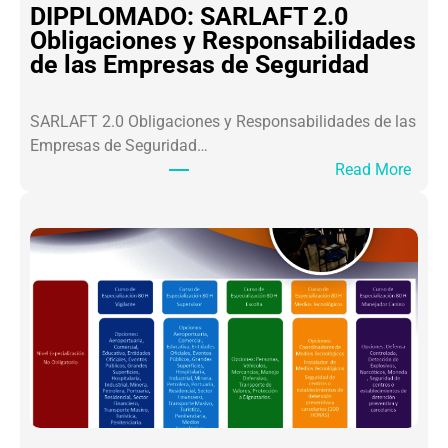
A
DIPPLOMADO: SARLAFT 2.0
L
Obligaciones y Responsabilidades
O
de las Empresas de Seguridad
S
L
SARLAFT 2.0 Obligaciones y Responsabilidades de las
I
Empresas de Seguridad…
D
:
Read More
E
D
R
I
E
P
S
P
S
L
A
O
M
M
U
A
R
D
A
O
I
:
C