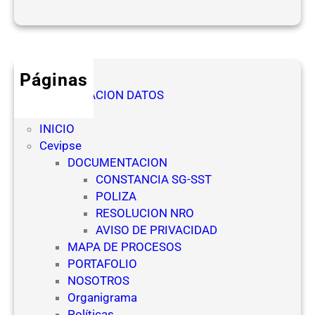
d
O
e
f
s
i
d
c
e
Páginas
i
l
AUTORIZACION DATOS
a
a
Denuncia
l
s
INICIO
(
E
Cevipse
N
m
DOCUMENTACION
R
p
CONSTANCIA SG-SST
O
r
POLIZA
)
e
RESOLUCION NRO
p
s
AVISO DE PRIVACIDAD
a
a
MAPA DE PROCESOS
r
s
PORTAFOLIO
a
d
NOSOTROS
E
e
Organigrama
s
S
Políticas