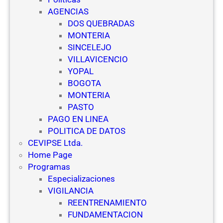
c
e
AGENCIAS
u
g
DOS QUEBRADAS
e
u
MONTERIA
l
r
SINCELEJO
a
i
VILLAVICENCIO
s
d
YOPAL
d
a
BOGOTA
e
d
MONTERIA
V
PASTO
i
PAGO EN LINEA
g
POLITICA DE DATOS
i
CEVIPSE Ltda.
l
Home Page
a
Programas
n
Especializaciones
c
VIGILANCIA
i
REENTRENAMIENTO
a
FUNDAMENTACION
y