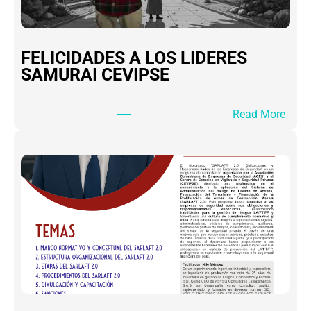
FELICIDADES A LOS LIDERES
SAMURAI CEVIPSE
:
Read More
F
E
L
I
C
I
D
A
D
E
S