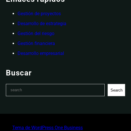
Gestión de proyectos
Desarrollo de estrategia
Gestión del riesgo
Gestión financiera
Desarrollo empresarial
Buscar
S
Search
e
a
r
c
h
Tema de WordPress One Business