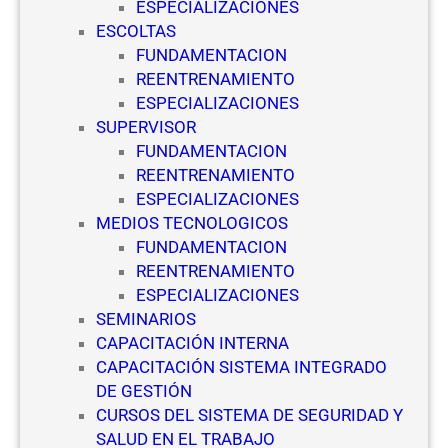
ESPECIALIZACIONES
S
ESCOLTAS
e
FUNDAMENTACION
g
REENTRENAMIENTO
u
ESPECIALIZACIONES
r
SUPERVISOR
i
FUNDAMENTACION
d
REENTRENAMIENTO
a
ESPECIALIZACIONES
d
MEDIOS TECNOLOGICOS
P
FUNDAMENTACION
r
REENTRENAMIENTO
i
ESPECIALIZACIONES
v
SEMINARIOS
a
CAPACITACIÓN INTERNA
d
CAPACITACIÓN SISTEMA INTEGRADO
a
DE GESTIÓN
CURSOS DEL SISTEMA DE SEGURIDAD Y
SALUD EN EL TRABAJO