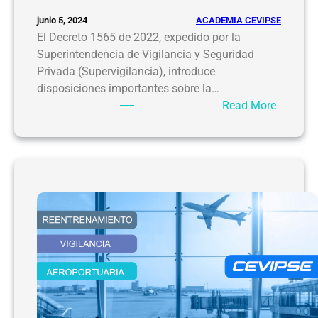
p
r
ACADEMIA CEVIPSE
junio 5, 2024
e
El Decreto 1565 de 2022, expedido por la
s
Superintendencia de Vigilancia y Seguridad
a
Privada (Supervigilancia), introduce
s
disposiciones importantes sobre la…
d
:
Read More
e
A
S
s
e
i
g
g
u
n
r
a
i
c
d
i
a
ó
d
n
d
e