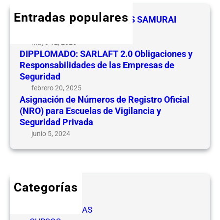
e
h
Entradas populares
n
FELICIDADES A LOS LIDERES SAMURAI
a
CEVIPSE
z
mayo 12, 2025
a
DIPPLOMADO: SARLAFT 2.0 Obligaciones y
s
Responsabilidades de las Empresas de
Seguridad
,
v
febrero 20, 2025
Asignación de Números de Registro Oficial
u
(NRO) para Escuelas de Vigilancia y
l
Seguridad Privada
n
junio 5, 2024
e
r
a
b
i
Categorías
l
CICLOS
i
COMPETENCIAS
d