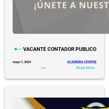
g
u
r
i
d
a
d
P
VACANTE CONTADOR PUBLICO
r
i
v
ACADEMIA CEVIPSE
mayo 7, 2024
a
:
Read More
d
V
a
A
C
A
N
T
E