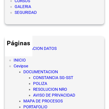
CURSOS
a
GALERIA
d
SEGURIDAD
e
s
y
r
i
Páginas
e
AUTORIZACION DATOS
s
Denuncia
g
INICIO
o
Cevipse
s
DOCUMENTACION
p
CONSTANCIA SG-SST
a
POLIZA
r
RESOLUCION NRO
a
AVISO DE PRIVACIDAD
l
MAPA DE PROCESOS
o
PORTAFOLIO