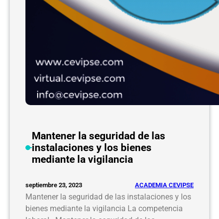
c
i
a
Mantener la seguridad de las
instalaciones y los bienes
mediante la vigilancia
ACADEMIA CEVIPSE
septiembre 23, 2023
Mantener la seguridad de las instalaciones y los
bienes mediante la vigilancia La competencia