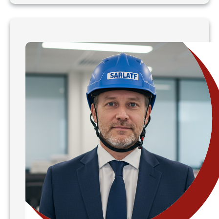
E
L
I
C
I
D
A
D
E
S
A
L
O
S
L
I
D
E
R