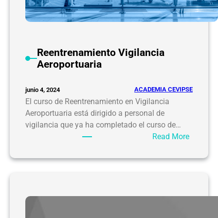
N
ú
m
e
Reentrenamiento Vigilancia
r
Aeroportuaria
o
s
d
ACADEMIA CEVIPSE
junio 4, 2024
e
El curso de Reentrenamiento en Vigilancia
R
Aeroportuaria está dirigido a personal de
e
vigilancia que ya ha completado el curso de…
g
:
Read More
i
R
s
e
t
e
r
n
o
t
O
r
f
e