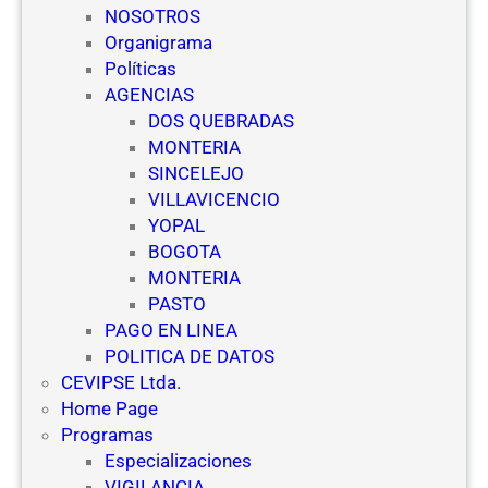
s
NOSOTROS
p
Organigrama
r
Políticas
o
AGENCIAS
t
DOS QUEBRADAS
e
MONTERIA
g
SINCELEJO
i
VILLAVICENCIO
d
YOPAL
o
BOGOTA
s
MONTERIA
PASTO
PAGO EN LINEA
POLITICA DE DATOS
CEVIPSE Ltda.
Home Page
Programas
Especializaciones
VIGILANCIA