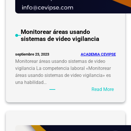
Monitorear áreas usando
sistemas de video vigilancia
ACADEMIA CEVIPSE
septiembre 23, 2023
Monitorear áreas usando sistemas de video
vigilancia La competencia laboral «Monitorear
áreas usando sistemas de video vigilancia» es
una habilidad…
:
Read More
M
o
n
i
t