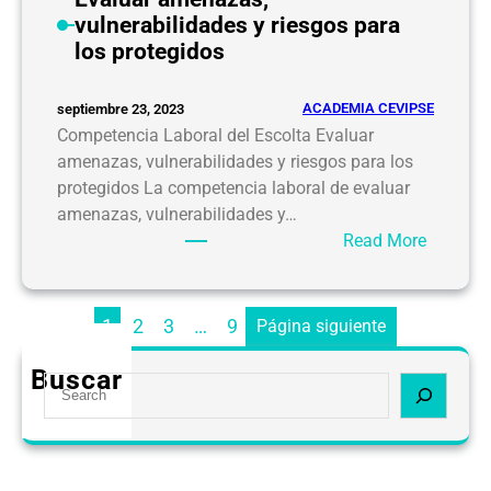
e
vulnerabilidades y riesgos para
l
los protegidos
a
v
i
ACADEMIA CEVIPSE
septiembre 23, 2023
g
Competencia Laboral del Escolta Evaluar
i
amenazas, vulnerabilidades y riesgos para los
l
protegidos La competencia laboral de evaluar
a
amenazas, vulnerabilidades y…
n
:
Read More
c
E
i
v
a
a
1
2
3
…
9
Página siguiente
l
u
Buscar
S
a
e
r
a
a
r
m
c