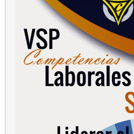
C
O
N
T
A
D
O
R
P
U
B
L
I
C
O