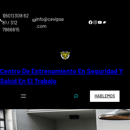
Saltar
al
1(601) 308 62
contenido
info@cevipse
Facebook
Instagram
YouTube
Bandcamp
81 / 312
.com
7866815
Centro De Entrenamiento En Seguridad Y
Salud En El Trabajo
S
HABLEMOS
e
a
r
c
h