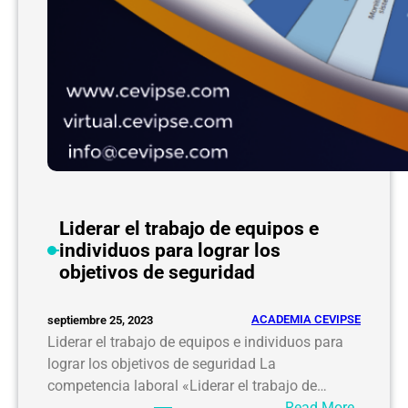
Liderar el trabajo de equipos e
individuos para lograr los
objetivos de seguridad
ACADEMIA CEVIPSE
septiembre 25, 2023
Liderar el trabajo de equipos e individuos para
lograr los objetivos de seguridad La
competencia laboral «Liderar el trabajo de…
:
Read More