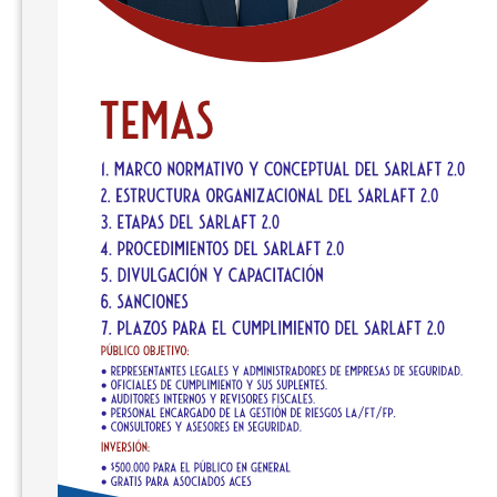
E
S
S
A
M
U
R
A
I
C
E
V
I
P
S
E