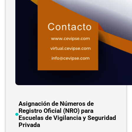
s
a
b
i
l
i
d
a
d
e
s
d
e
l
Asignación de Números de
a
Registro Oficial (NRO) para
s
Escuelas de Vigilancia y Seguridad
E
Privada
m